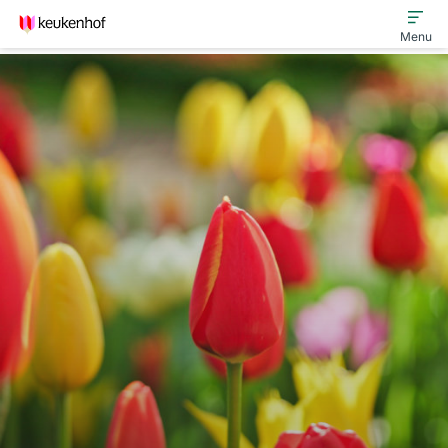
Menu
Bijeenkomsten
Keukenhof Innovatiefonds
Ondernemers in de Lead