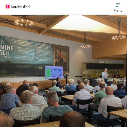
Menu
Bijeenkomsten
Keukenhof Innovatiefonds
Ondernemers in de Lead