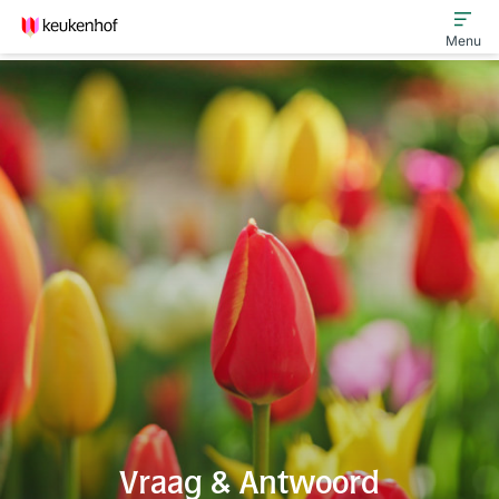
Menu
Bijeenkomsten
Keukenhof Innovatiefonds
Ondernemers in de Lead
Vraag & Antwoord