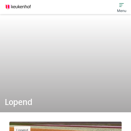
Menu
Bijeenkomsten
Keukenhof Innovatiefonds
Ondernemers in de Lead
Lopend
Lopend